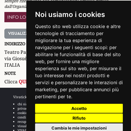
sempre riferimento alle comunicazioni ufficiali diffuse
dall'Organizzatore
Noi usiamo i cookies
INFO LOCATION
Questo sito web utilizza cookie e altre
VISUALIZZA MAPPA
tecnologie di tracciamento per
migliorare la tua esperienza di
INDIRIZZO
navigazione per i seguenti scopi:
per
Teatro Parioli Costanzo
abilitare le funzionalità di base del sito
via Giosuè Borsi, 20 ROMA (RM)
web
,
per fornire una migliore
ITALIA
esperienza sul sito web
,
per misurare il
NOTE
tuo interesse nei nostri prodotti e
Clicca
QUI
per consultare il
regolamento
del Teatro.
servizi e personalizzare le interazioni di
marketing
,
per pubblicare annunci più
pertinenti per te
.
Vivaticket
Aiuto e Assistenza
chi siamo
guida al servizio
Accetto
privacy
domande frequenti
cookie
modalità di pagamento
condizioni generali
assistenza
Rifiuto
recupero prenotazioni
odr
visualizza ricevuta
fatturazione elettronica
Cambia le mie impostazioni
VIVAforVoucher
scelta spettacoli in